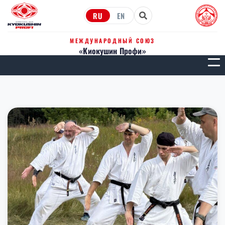
RU
EN
МЕЖДУНАРОДНЫЙ СОЮЗ
«Киокушин Профи»
МЕН