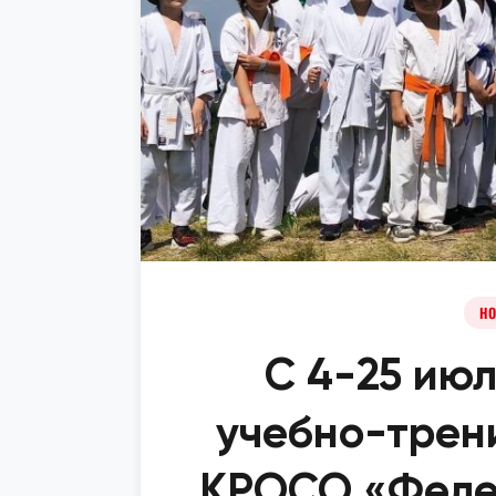
НО
С 4-25 ию
учебно-трен
КРОСО «Феде