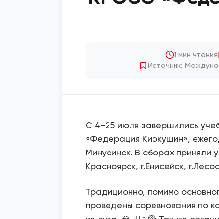
1 мин чтения
Источник: Междуна
С 4-25 июля завершились уч
«Федерация Киокушин», ежего
Минусинск. В сборах приняли у
Красноярск, г.Енисейск, г.Лесо
Традиционно, помимо основног
проведены соревнования по к
из лука. 🤼⛹🏽♀🏐 Так же орга