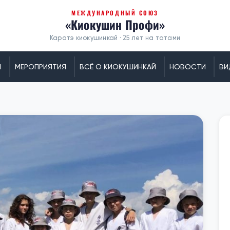
МЕЖДУНАРОДНЫЙ СОЮЗ
«Киокушин Профи»
Каратэ киокушинкай · 25 лет на татами
Ы
МЕРОПРИЯТИЯ
ВСЁ О КИОКУШИНКАЙ
НОВОСТИ
ВИ