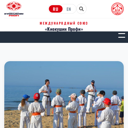
RU
EN
МЕЖДУНАРОДНЫЙ СОЮЗ
«Киокушин Профи»
МЕН