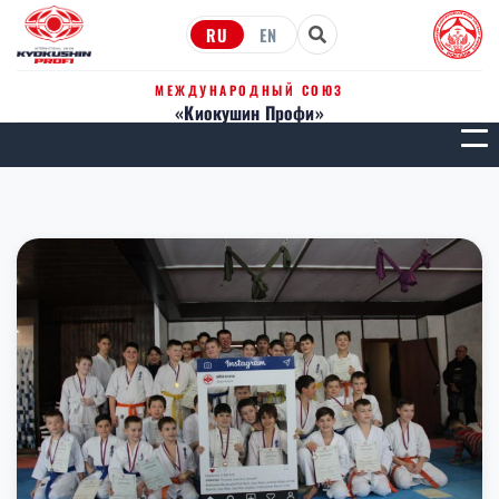
RU
EN
МЕЖДУНАРОДНЫЙ СОЮЗ
«Киокушин Профи»
МЕН