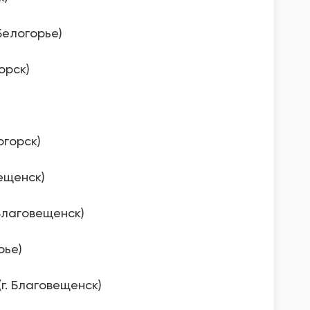
Белогорье)
орск)
огорск)
ещенск)
 Благовещенск)
рье)
г. Благовещенск)