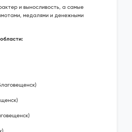
рактер и выносливость, а самые
амотами, медалями и денежными
 области:
 Благовещенск)
ещенск)
лаговещенск)
к)