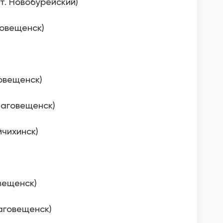
гт. Новобурейский)
говещенск)
говещенск)
Благовещенск)
йчихинск)
овещенск)
лаговещенск)