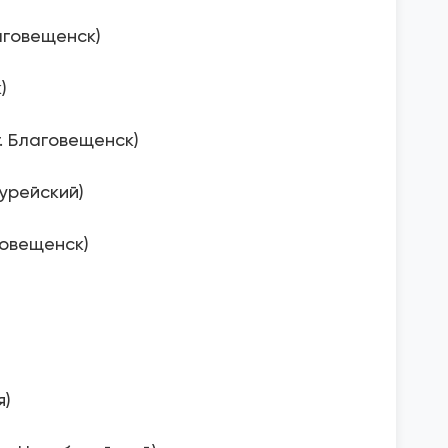
лаговещенск)
)
. Благовещенск)
урейский)
говещенск)
я)