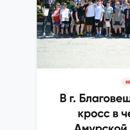
НО
В г. Благове
кросс в ч
Амурской