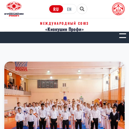
RU
EN
МЕЖДУНАРОДНЫЙ СОЮЗ
«Киокушин Профи»
МЕН