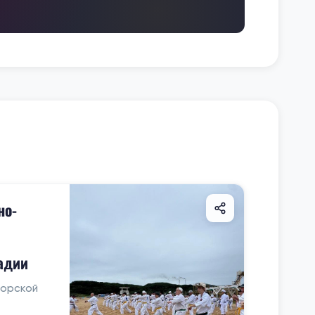
но-
адии
морской