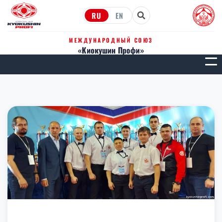
RU
EN
МЕЖДУНАРОДНЫЙ СОЮЗ
«Киокушин Профи»
МЕН