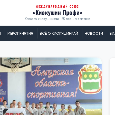
МЕЖДУНАРОДНЫЙ СОЮЗ
«Киокушин Профи»
Каратэ киокушинкай · 25 лет на татами
Ы
МЕРОПРИЯТИЯ
ВСЁ О КИОКУШИНКАЙ
НОВОСТИ
ВИ