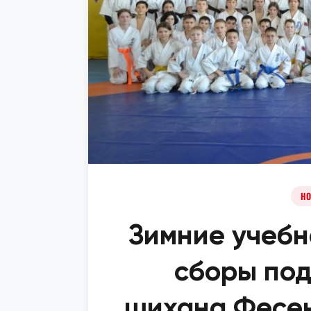
НО
Зимние учеб
сборы под
шихана Фесен