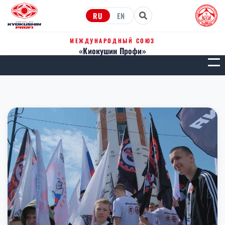
RU
EN
МЕЖДУНАРОДНЫЙ СОЮЗ
«Киокушин Профи»
МЕН