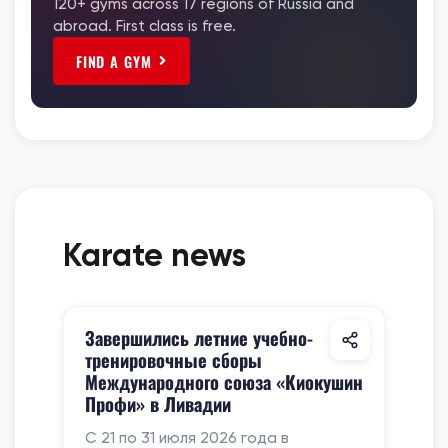
120+ gyms across 17 regions of Russia and
abroad. First class is free.
FIND A GYM
Karate news
Завершились летние учебно-
тренировочные сборы
Международного союза «Киокушин
Профи» в Ливадии
С 21 по 31 июля 2026 года в