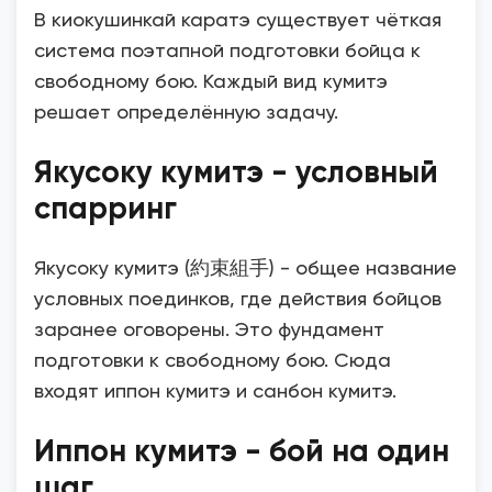
В киокушинкай каратэ существует чёткая
система поэтапной подготовки бойца к
свободному бою. Каждый вид кумитэ
решает определённую задачу.
Якусоку кумитэ - условный
спарринг
Якусоку кумитэ (約束組手) - общее название
условных поединков, где действия бойцов
заранее оговорены. Это фундамент
подготовки к свободному бою. Сюда
входят иппон кумитэ и санбон кумитэ.
Иппон кумитэ - бой на один
шаг