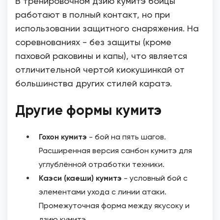
В тренировочном дзию кумитэ бойцы
работают в полный контакт, но при
использовании защитного снаряжения. На
соревнованиях - без защиты (кроме
паховой раковины и капы), что является
отличительной чертой киокушинкай от
большинства других стилей каратэ.
Другие формы кумитэ
Гохон кумитэ
- бой на пять шагов.
Расширенная версия санбон кумитэ для
углублённой отработки техники.
Каэси (каеши) кумитэ
- условный бой с
элементами ухода с линии атаки.
Промежуточная форма между якусоку и
дзию кумитэ.