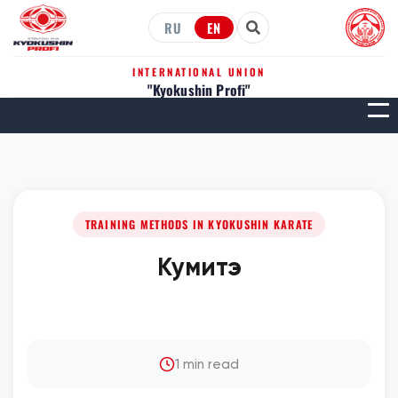
RU
EN
INTERNATIONAL UNION
"Kyokushin Profi"
МЕН
TRAINING METHODS IN KYOKUSHIN KARATE
Кумитэ
1 min read