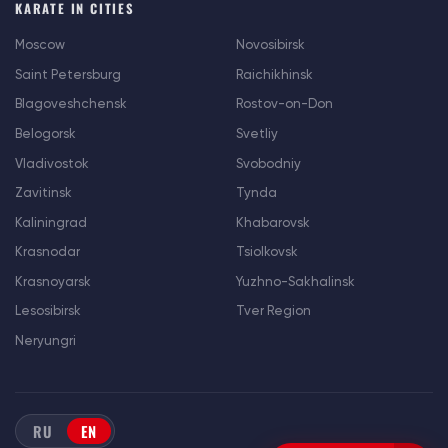
KARATE IN CITIES
Moscow
Novosibirsk
Saint Petersburg
Raichikhinsk
Blagoveshchensk
Rostov-on-Don
Belogorsk
Svetliy
Vladivostok
Svobodniy
Zavitinsk
Tynda
Kaliningrad
Khabarovsk
Krasnodar
Tsiolkovsk
Krasnoyarsk
Yuzhno-Sakhalinsk
Lesosibirsk
Tver Region
Neryungri
RU
EN