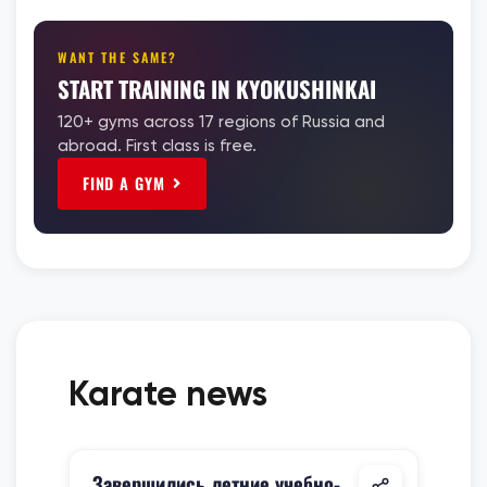
WANT THE SAME?
START TRAINING IN KYOKUSHINKAI
120+ gyms across 17 regions of Russia and
abroad. First class is free.
FIND A GYM
Karate news
Завершились летние учебно-