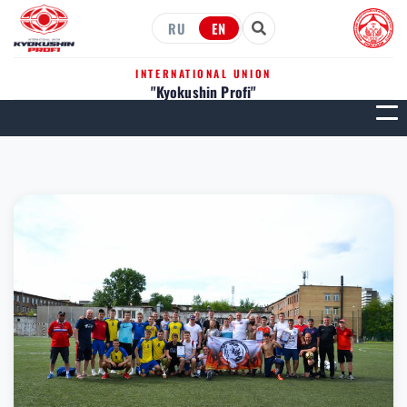
RU
EN
INTERNATIONAL UNION
"Kyokushin Profi"
МЕН