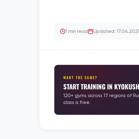
1 min read
Updated: 17.04.202
WANT THE SAME?
START TRAINING IN KYOKUSH
120+ gyms across 17 regions of Ru
class is free.