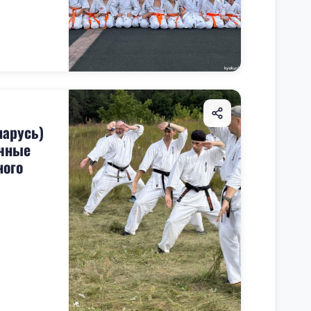
ларусь)
очные
ного