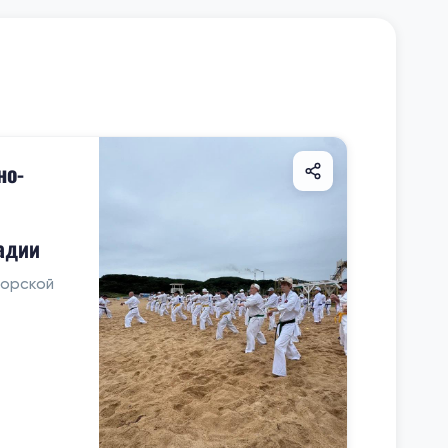
но-
адии
морской