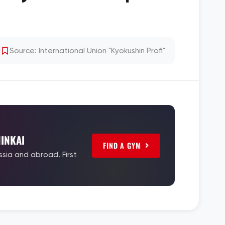
1
Source: International Union "Kyokushin Profi"
INKAI
FIND A GYM
ssia and abroad. First