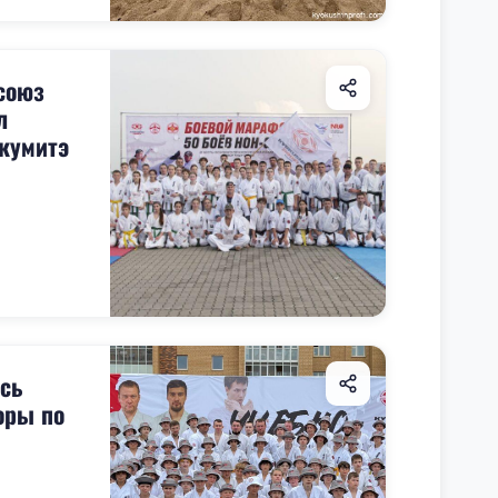
союз
л
кумитэ
сь
оры по