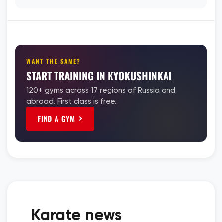
WANT THE SAME?
START TRAINING IN KYOKUSHINKAI
120+ gyms across 17 regions of Russia and
abroad. First class is free.
FIND A GYM
Karate news