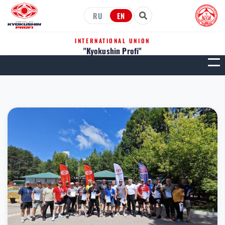
RU
EN
INTERNATIONAL UNION
"Kyokushin Profi"
МЕН