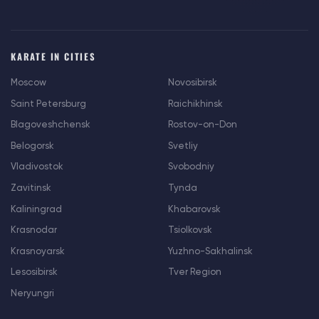
KARATE IN CITIES
Moscow
Novosibirsk
Saint Petersburg
Raichikhinsk
Blagoveshchensk
Rostov-on-Don
Belogorsk
Svetliy
Vladivostok
Svobodniy
Zavitinsk
Tynda
Kaliningrad
Khabarovsk
Krasnodar
Tsiolkovsk
Krasnoyarsk
Yuzhno-Sakhalinsk
Lesosibirsk
Tver Region
Neryungri