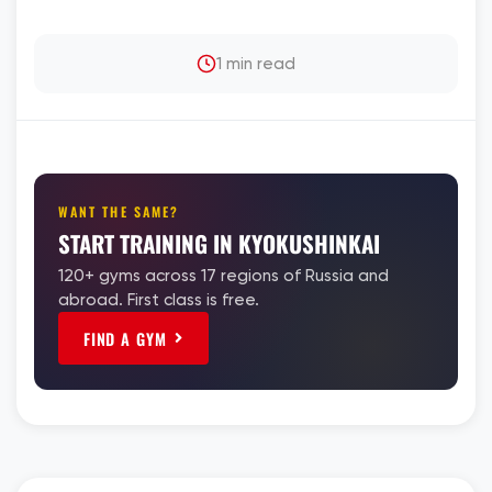
1 min read
WANT THE SAME?
START TRAINING IN KYOKUSHINKAI
120+ gyms across 17 regions of Russia and
abroad. First class is free.
FIND A GYM