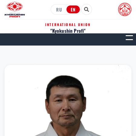
RU
EN
INTERNATIONAL UNION
"Kyokushin Profi"
МЕН