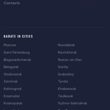
Contacts
KARATE IN CITIES
Moscow
Novosibirsk
Saint Petersburg
Raichikhinsk
Blagoveshchensk
Rostov-on-Don
Belogorsk
Svetliy
Vladivostok
Svobodniy
Zavitinsk
Tynda
Kaliningrad
Khabarovsk
Krasnodar
Tsiolkovsk
Krasnoyarsk
Yuzhno-Sakhalinsk