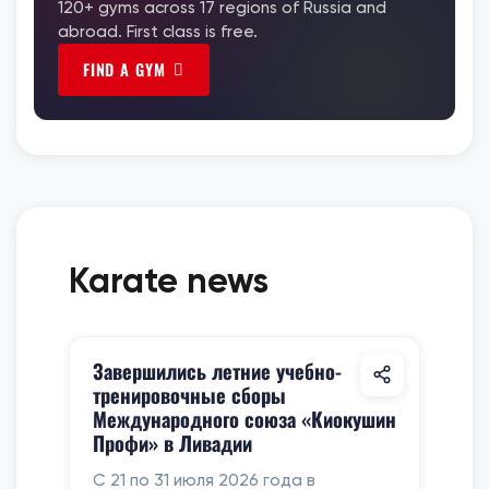
120+ gyms across 17 regions of Russia and
abroad. First class is free.
FIND A GYM
Karate news
Завершились летние учебно-
тренировочные сборы
Международного союза «Киокушин
Профи» в Ливадии
С 21 по 31 июля 2026 года в