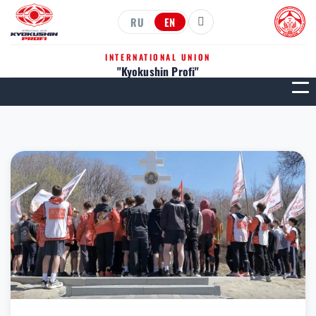
RU
EN
INTERNATIONAL UNION
"Kyokushin Profi"
МЕН