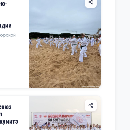
но-
адии
морской
союз
л
кумитэ