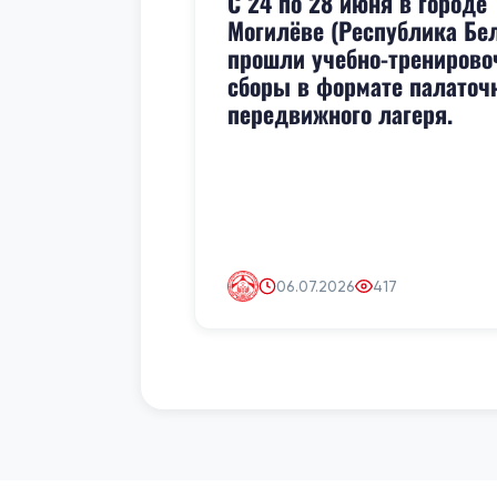
С 24 по 28 июня в городе
Могилёве (Республика Бе
прошли учебно-трениров
сборы в формате палаточ
передвижного лагеря.
06.07.2026
417