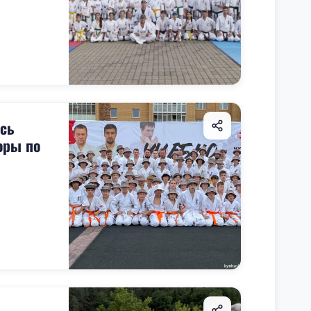
сь
оры по