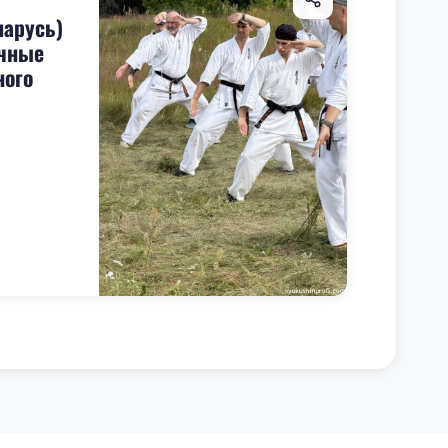
ларусь)
очные
ного