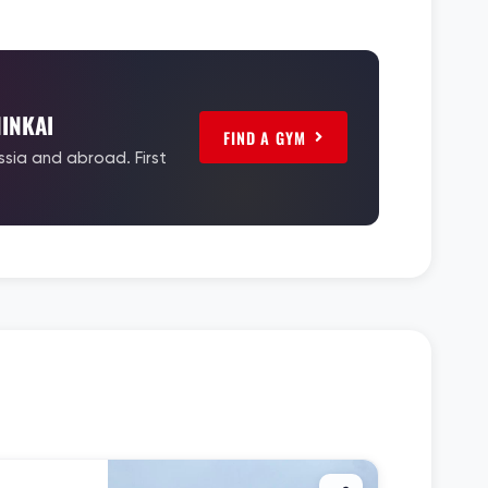
INKAI
FIND A GYM
ssia and abroad. First