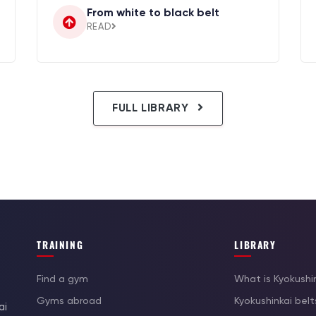
From white to black belt
READ
FULL LIBRARY
TRAINING
LIBRARY
Find a gym
What is Kyokushi
Gyms abroad
Kyokushinkai belt
ai