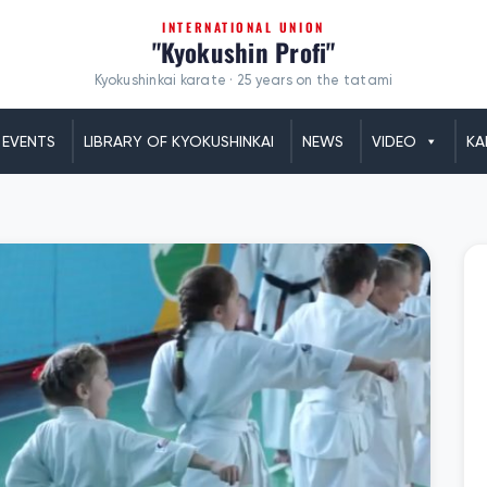
INTERNATIONAL UNION
"Kyokushin Profi"
Kyokushinkai karate · 25 years on the tatami
EVENTS
LIBRARY OF KYOKUSHINKAI
NEWS
VIDEO
KA