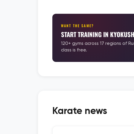
WANT THE SAME?
START TRAINING IN KYOKUSH
120+ gyms across 17 regions of Ru
class is free.
Karate news