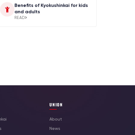
Benefits of Kyokushinkai for kids
and adults
READ
UNION
nkai
About
s
News