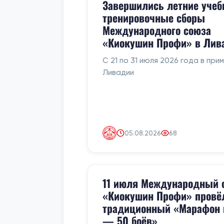
Завершились летние учеб
тренировочные сборы
Международного союза
«Киокушин Профи» в Лив
С 21 по 31 июля 2026 года в при
Ливадии
05.08.2026
68
11 июля Международный 
«Киокушин Профи» провё
традиционный «Марафон 
— 50 боёв»