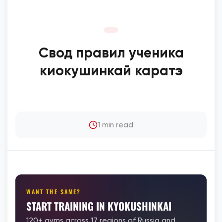
Свод правил ученика
киокушинкай каратэ
1 min read
WANT THE SAME?
START TRAINING IN KYOKUSHINKAI
120+ gyms across 17 regions of Russia and