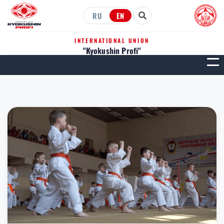
RU
EN
INTERNATIONAL UNION
"Kyokushin Profi"
МЕН