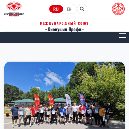
RU
EN
МЕЖДУНАРОДНЫЙ СОЮЗ
«Киокушин Профи»
МЕН