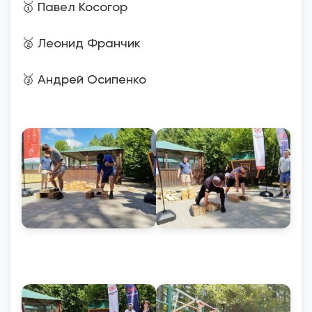
🥇 Павел Косогор
🥈 Леонид Франчик
🥉 Андрей Осипенко