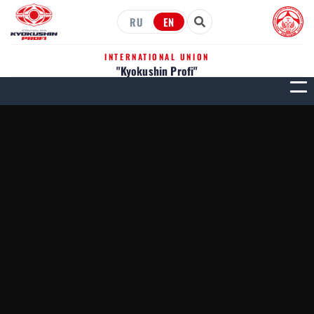
RU
EN
INTERNATIONAL UNION
"Kyokushin Profi"
МЕН