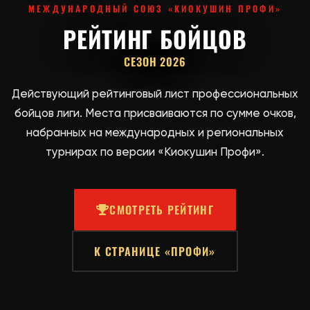
МЕЖДУНАРОДНЫЙ СОЮЗ «КИОКУШИН ПРОФИ»
РЕЙТИНГ БОЙЦОВ
СЕЗОН 2026
Действующий рейтинговый лист профессиональных
бойцов лиги. Места присваиваются по сумме очков,
набранных на международных и региональных
турнирах по версии «Киокушин Профи».
СМОТРЕТЬ РЕЙТИНГ
К СТРАНИЦЕ «ПРОФИ»